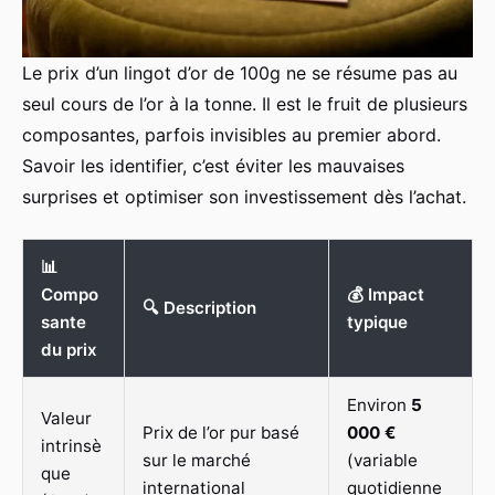
Le prix d’un lingot d’or de 100g ne se résume pas au
seul cours de l’or à la tonne. Il est le fruit de plusieurs
composantes, parfois invisibles au premier abord.
Savoir les identifier, c’est éviter les mauvaises
surprises et optimiser son investissement dès l’achat.
📊
Compo
💰 Impact
🔍 Description
sante
typique
du prix
Environ
5
Valeur
Prix de l’or pur basé
000 €
intrinsè
sur le marché
(variable
que
international
quotidienne