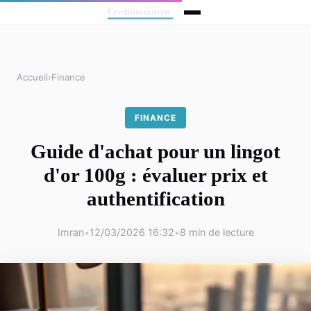
Accueil
›
Finance
FINANCE
Guide d'achat pour un lingot
d'or 100g : évaluer prix et
authentification
Imran
•
12/03/2026 16:32
•
8 min de lecture