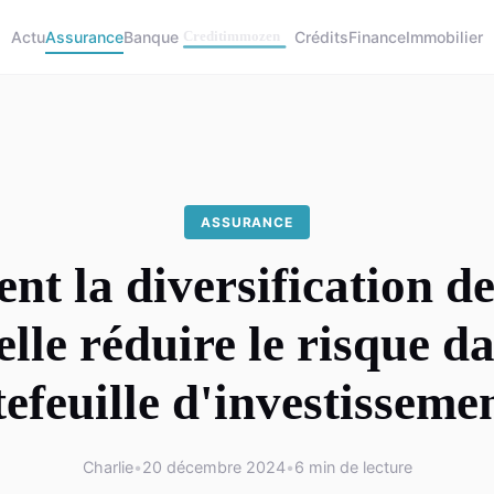
Actu
Assurance
Banque
Crédits
Finance
Immobilier
ASSURANCE
t la diversification des
elle réduire le risque d
efeuille d'investisseme
Charlie
•
20 décembre 2024
•
6 min de lecture