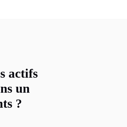
 actifs
ans un
nts ?