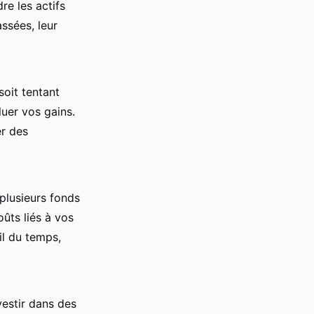
e les actifs
ssées, leur
soit tentant
luer vos gains.
er des
plusieurs fonds
oûts liés à vos
il du temps,
nvestir dans des