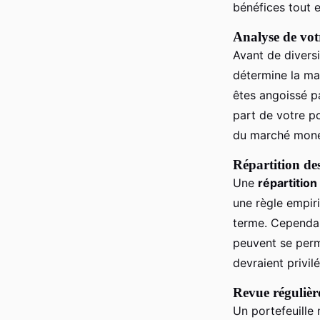
bénéfices tout e
Analyse de vot
Avant de diversi
détermine la man
êtes angoissé pa
part de votre po
du marché moné
Répartition des
Une
répartition
une règle empiri
terme. Cependant
peuvent se perme
devraient privil
Revue régulièr
Un portefeuille 