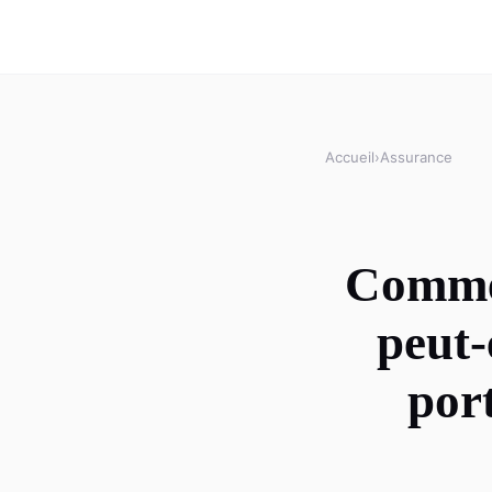
Accueil
›
Assurance
Commen
peut-
port