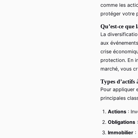
comme les action
protéger votre p
Qu’est-ce que l
La diversificati
aux événements 
crise économique
protection. En 
marché, vous c
Types d’actifs à
Pour appliquer e
principales class
Actions
: Inv
Obligations
:
Immobilier
: