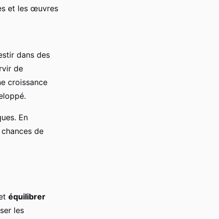
s et les œuvres
vestir dans des
rvir de
ne croissance
eloppé.
ques. En
s chances de
 et
équilibrer
ser les