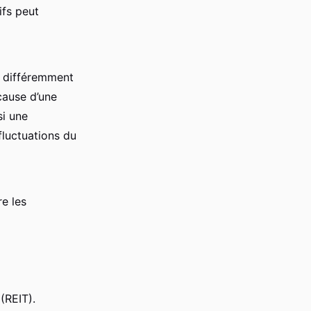
ifs peut
nt différemment
cause d’une
si une
fluctuations du
re les
(REIT).