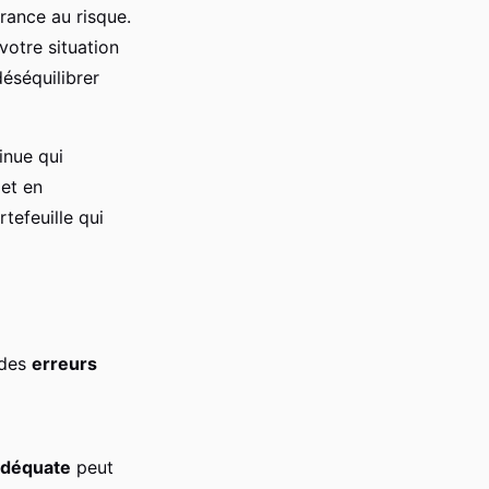
érance au risque.
votre situation
déséquilibrer
inue qui
 et en
tefeuille qui
e des
erreurs
adéquate
peut