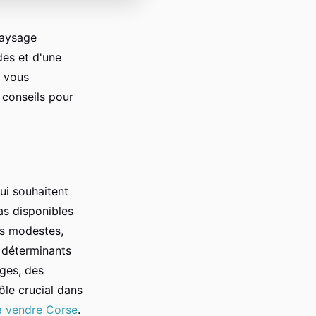
paysage
des et d'une
, vous
 conseils pour
ui souhaitent
las disponibles
us modestes,
 déterminants
ages, des
ôle crucial dans
à vendre Corse
.