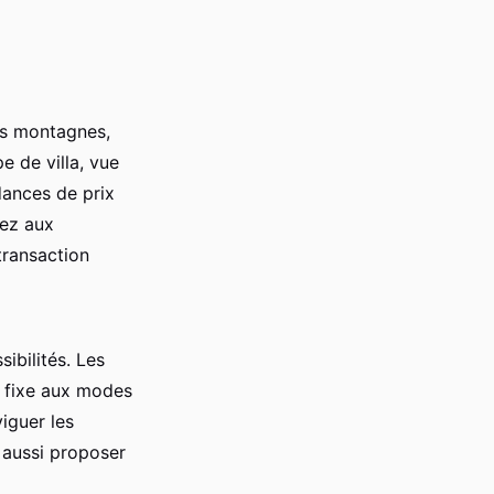
des montagnes,
pe de villa, vue
dances de prix
dez aux
transaction
ibilités. Les
x fixe aux modes
iguer les
 aussi proposer