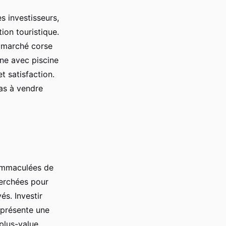
s investisseurs,
ion touristique.
e marché corse
rne avec piscine
t satisfaction.
las à vendre
 immaculées de
herchées pour
és. Investir
présente une
 plus-value