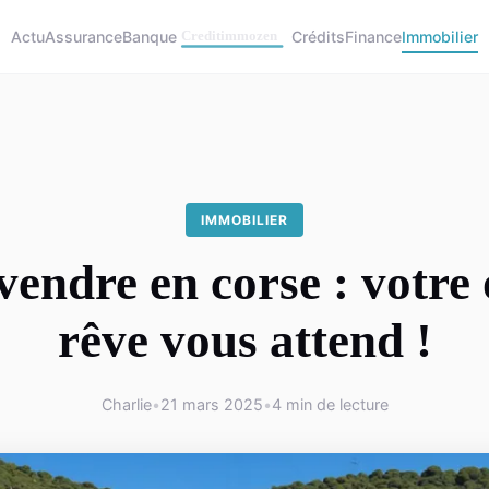
Actu
Assurance
Banque
Crédits
Finance
Immobilier
IMMOBILIER
 vendre en corse : votre 
rêve vous attend !
Charlie
•
21 mars 2025
•
4 min de lecture