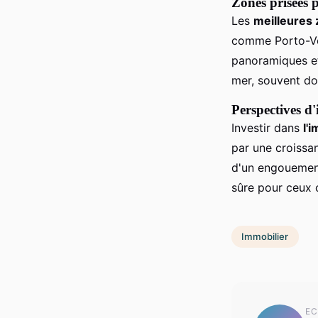
Zones prisées p
Les
meilleures
comme Porto-Vec
panoramiques et 
mer, souvent dot
Perspectives d
Investir dans
l'
par une croissa
d'un engouement
sûre pour ceux c
Immobilier
EC