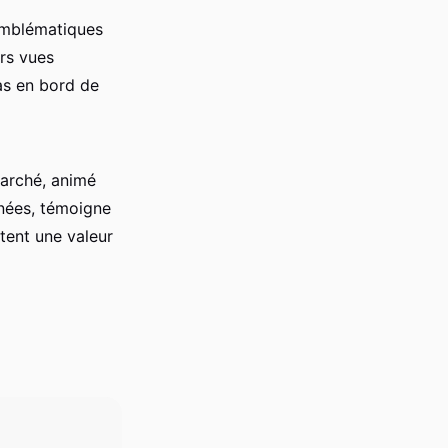
emblématiques
rs vues
las en bord de
marché, animé
nnées, témoigne
tent une valeur