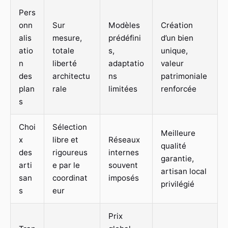
Pers
onn
Sur
Modèles
Création
alis
mesure,
prédéfini
d’un bien
atio
totale
s,
unique,
n
liberté
adaptatio
valeur
des
architectu
ns
patrimoniale
plan
rale
limitées
renforcée
s
Choi
Sélection
Meilleure
x
libre et
Réseaux
qualité
des
rigoureus
internes
garantie,
arti
e par le
souvent
artisan local
san
coordinat
imposés
privilégié
s
eur
Prix