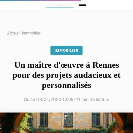
Accueil
›
Immobilier
IMMOBILIER
Un maître d'œuvre à Rennes
pour des projets audacieux et
personnalisés
Dulce
•
18/04/2026 10:09
•
11 min de lecture