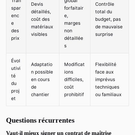
Tran
global
Devis
Contrôle
spar
forfaitair
détaillés,
total du
enc
e,
coût des
budget, pas
e
marges
matériaux
de mauvaise
des
non
visibles
surprise
prix
détaillée
s
Évol
Adaptatio
Modificat
Flexibilité
utivi
n possible
ions
face aux
té
en cours
difficiles,
imprévus
du
de
coût
techniques
proj
chantier
prohibitif
ou familiaux
et
Questions récurrentes
Vaut-il mieux signer un contrat de maîtrise